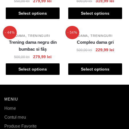
279,99
lei
319,99
lei
550,00
lei
600,00
lei
Select options
Select options
- 44%
- 54%
,
,
DAMA
TRENINGURI
DAMA
TRENINGURI
Trening dama negru din
Compleu dama gri
bumbac si fâș
229,99
lei
500,00
lei
279,99
lei
500,00
lei
Select options
Select options
MENIU
Home
Contul meu
Produse Favorite