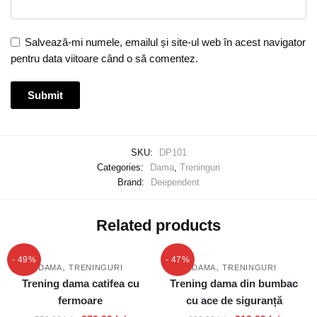
Salvează-mi numele, emailul și site-ul web în acest navigator
pentru data viitoare când o să comentez.
SKU:
DP101
Categories:
Dama
,
Treninguri
Brand:
Deependent
Related products
- 49%
- 47%
,
,
DAMA
TRENINGURI
DAMA
TRENINGURI
Trening dama catifea cu
Trening dama din bumbac
fermoare
cu ace de siguranță