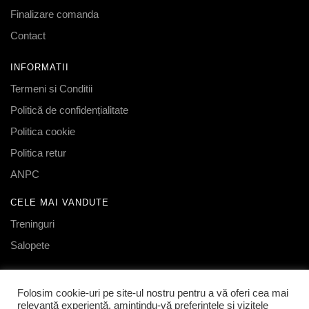
Finalizare comanda
Contact
INFORMATII
Termeni si Conditii
Politică de confidențialitate
Politica cookie
Politica retur
ANPC
CELE MAI VANDUTE
Treninguri
Salopete
FOLLOW US
Folosim cookie-uri pe site-ul nostru pentru a vă oferi cea mai
Facebook
relevantă experiență, amintindu-vă preferințele și vizitele