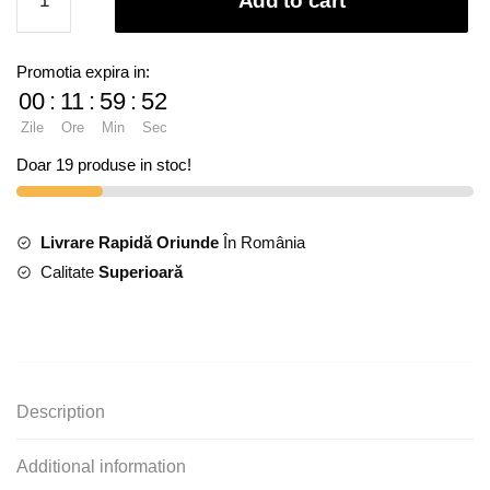
Add to cart
din
catifea
maro
Promotia expira in:
cu
00
:
11
:
59
:
52
fermoare
Zile
Ore
Min
Sec
quantity
Doar 19 produse in stoc!
Livrare Rapidă Oriunde
În România
Calitate
Superioară
Description
Additional information