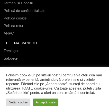
Termeni si Conditii
Politică de confidențialitate
Politica cookie
Politica retur
ANPC
CELE MAI VANDUTE
Treninguri
Salopete
FOLLOW US
Folosim cookie-uri pe site-ul nostru pentru a vă oferi cea mai
Facebook
relevantă experiență, amintindu-vă preferințele și vizitele
Instagram
repetate. Făcând clic pe „Accept toate”, sunteți de acord cu
utilizarea TOATE cookie-urile. Cu toate acestea, puteți vizita
„Setări cookie” pentru a oferi un consimțământ controlat.
© Deependent.ro 2023 | LITTLE CHAMP SRL | CUI: 47455645|
REG. COM.: J40/681/2023
Setări cookie
Acceptă toate