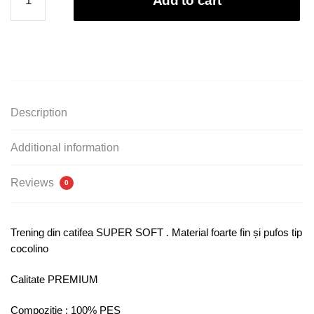
Add to cart
dama
alb
de
catifea
cu
fermoar
quantity
Description
Additional information
Reviews
0
Trening din catifea SUPER SOFT . Material foarte fin și pufos tip
cocolino
Calitate PREMIUM
Compozitie : 100% PES