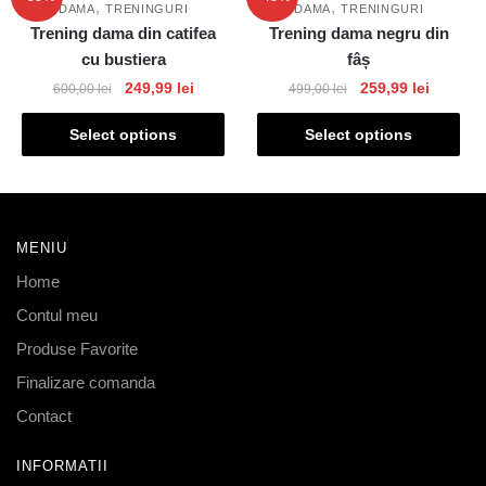
,
,
DAMA
TRENINGURI
DAMA
TRENINGURI
Trening dama din catifea
Trening dama negru din
cu bustiera
fâș
249,99
lei
259,99
lei
600,00
lei
499,00
lei
Select options
Select options
MENIU
Home
Contul meu
Produse Favorite
Finalizare comanda
Contact
INFORMATII