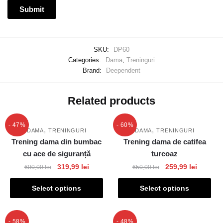
SKU:
DP60
Categories:
Dama
,
Treninguri
Brand:
Deependent
Related products
- 47%
- 60%
,
,
DAMA
TRENINGURI
DAMA
TRENINGURI
Trening dama din bumbac
Trening dama de catifea
cu ace de siguranță
turcoaz
319,99
lei
259,99
lei
600,00
lei
650,00
lei
Select options
Select options
- 58%
- 48%