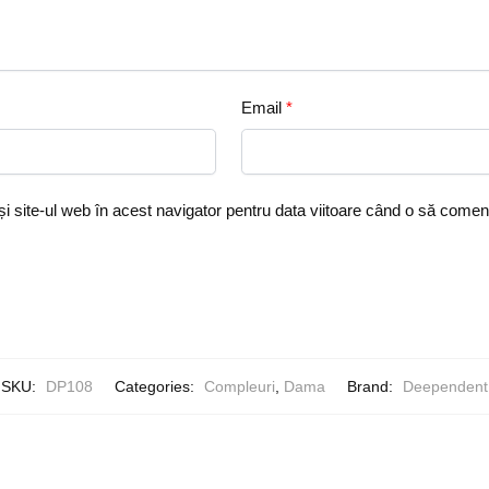
Email
*
i site-ul web în acest navigator pentru data viitoare când o să comen
SKU:
DP108
Categories:
Compleuri
,
Dama
Brand:
Deependent