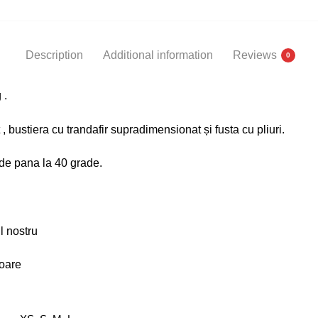
Description
Additional information
Reviews
0
 .
 , bustiera cu trandafir supradimensionat și fusta cu pliuri.
 de pana la 40 grade.
l nostru
toare