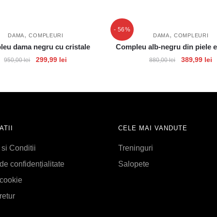
- 56%
,
,
DAMA
COMPLEURI
DAMA
COMPLEURI
eu dama negru cu cristale
Compleu alb-negru din piele 
299,99
lei
389,99
lei
950,00
lei
880,00
lei
ATII
CELE MAI VANDUTE
si Conditii
Treninguri
 de confidențialitate
Salopete
 cookie
retur