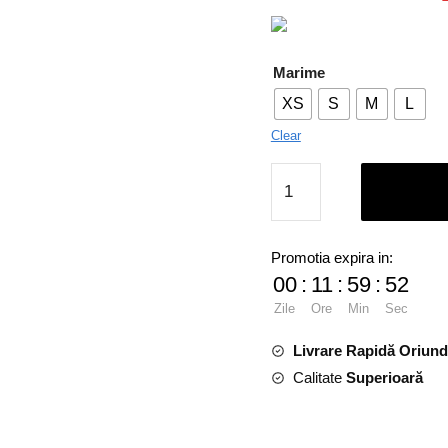
Marime
XS
S
M
L
Clear
Compleu
dama
din
blug
Promotia expira in:
cu
00
:
11
:
59
:
51
fusta
Zile
Ore
Min
Sec
quantity
Livrare Rapidă Oriun
Calitate
Superioară