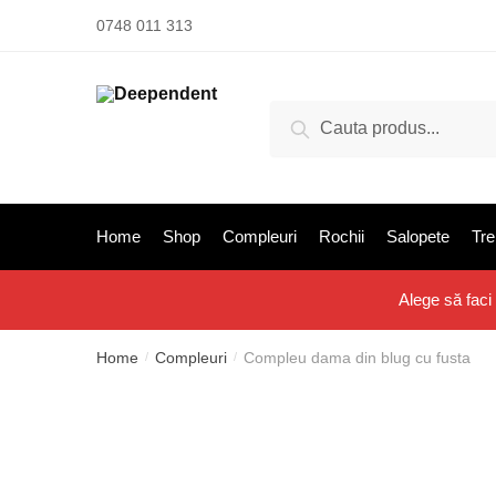
Salt
Sari
0748 011 313
la
la
navigare
conținut
Search
Search
for:
Home
Shop
Compleuri
Rochii
Salopete
Tre
Alege să faci
Home
Compleuri
Compleu dama din blug cu fusta
/
/