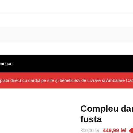
ninguri
 plata direct cu cardul pe site și beneficiezi de Livrare și Ambalare
Compleu dam
fusta
449,99
lei
800,00
lei