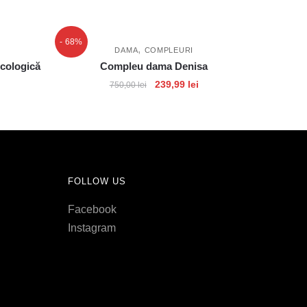
- 68%
,
DAMA
COMPLEURI
ecologică
Compleu dama Denisa
239,99
lei
750,00
lei
FOLLOW US
Facebook
Instagram