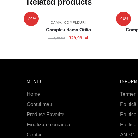
Related products
- 56%
- 68%
,
DAMA
COMPLEURI
Compleu dama Otilia
Compl
329,99
lei
750,00
lei
MENIU
INFORM
Home
Termeni 
Contul meu
Politică
Produse Favorite
Politica
Finalizare comanda
Politica 
Contact
ANPC