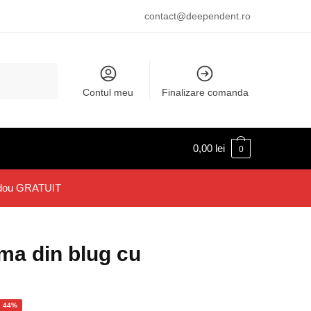
contact@deependent.ro
Contul meu
Finalizare comanda
0,00
lei
0
 Cadou GRATUIT
a din blug cu
- 44%