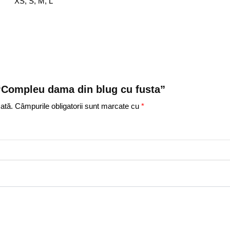
XS, S, M, L
w “Compleu dama din blug cu fusta”
ată.
Câmpurile obligatorii sunt marcate cu
*